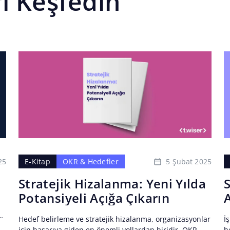
rı Keşfedin
25
5 Şubat 2025
E-Kitap
OKR & Hedefler
Stratejik Hizalanma: Yeni Yılda
S
Potansiyeli Açığa Çıkarın
e
Hedef belirleme ve stratejik hizalanma, organizasyonlar
İ
için başarıya giden en önemli yollardan biridir. OKR
h