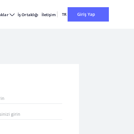
Giriş Yap
TR
aklar
İş Ortaklığı
İletişim