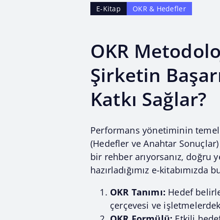
E-Kitap
OKR & Hedefler
OKR Metodoloj
Şirketin Başar
Katkı Sağlar?
Performans yönetiminin temel 
(Hedefler ve Anahtar Sonuçlar
bir rehber arıyorsanız, doğru ye
hazırladığımız e-kitabımızda bu
OKR Tanımı:
Hedef belir
çerçevesi ve işletmelerde
OKR Formülü:
Etkili hede