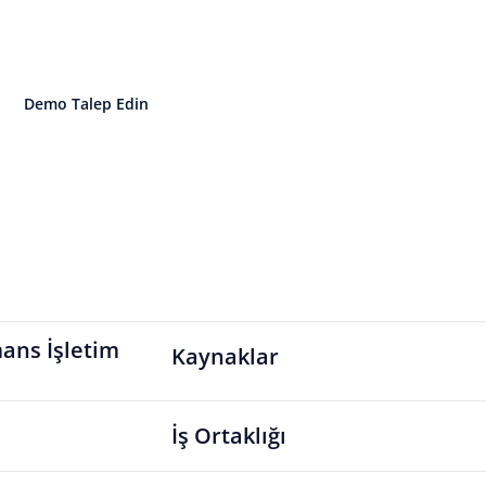
 insan ve performans yönetimini tek bir
Demo Talep Edin
İşletim Sistemini Keşfedin
ans İşletim
Kaynaklar
İş Ortaklığı