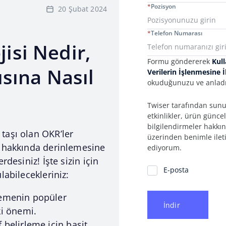
*
Pozisyon
20 Şubat 2024
*
Telefon Numarası
isi Nedir,
Consent Information
Formu göndererek
Kull
ısına Nasıl
Verilerin İşlenmesine 
okuduğunuzu ve anladı
Twiser tarafından sunul
etkinlikler, ürün günce
bilgilendirmeler hakkın
taşı olan OKR’ler
üzerinden benimle ilet
) hakkında derinlemesine
ediyorum.
rdesiniz! İşte sizin için
İletişim Tercihleri
E-posta
labilecekleriniz:
lemenin popüler
İndir
ki önemi.
f belirleme için basit