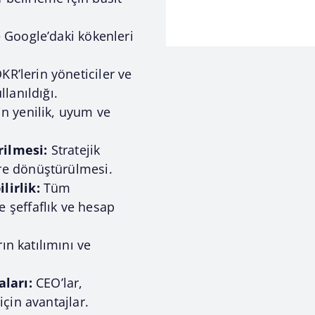
e Google’daki kökenleri
KR’lerin yöneticiler ve
llanıldığı.
n yenilik, uyum ve
rilmesi:
Stratejik
re dönüştürülmesi.
lirlik:
Tüm
 şeffaflık ve hesap
ın katılımını ve
ları:
CEO’lar,
için avantajlar.