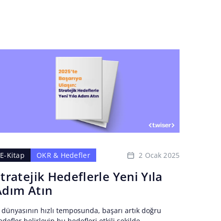
2 Ocak 2025
E-Kitap
OKR & Hedefler
tratejik Hedeflerle Yeni Yıla
Adım Atın
ş dünyasının hızlı temposunda, başarı artık doğru
edefler belirleyip bu hedefleri etkili şekilde