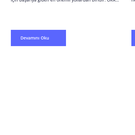
(Objectives and Key Results), hedeflerinizi
y
netleştirmenin ve her seviyede organizasyonel...
R
öl
Devamını Oku
ensle Başlayın. İşletim 
Büyüyün.