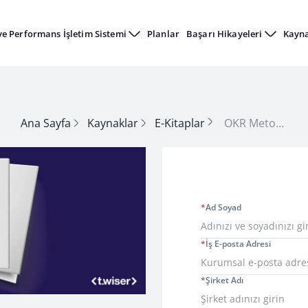
ve Performans İşletim Sistemi
Planlar
Başarı Hikayeleri
Kayn
Ana Sayfa
Kaynaklar
E-Kitaplar
OKR Metodolojisi Nedir, Şirketin Başarısına Nasıl Katkı Sağlar?
*
Ad Soyad
*
İş E-posta Adresi
*
Şirket Adı