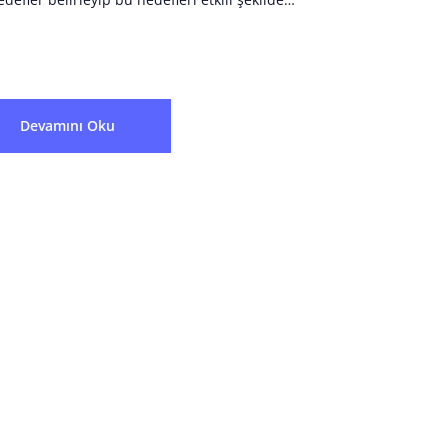
önetebilenlerin elinde. OKR (Objectives and Key
esults) metodolojisi, organizasyonların vizyonlarını
çülebilir...
Devamını Oku
Sistemiyle Birlikte