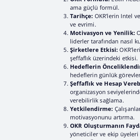
ama güçlü formül.
Tarihçe:
OKR’lerin Intel v
ve evrimi.
Motivasyon ve Yenilik:
O
liderler tarafından nasıl ku
Şirketlere Etkisi:
OKR’leri
şeffaflık üzerindeki etkisi.
Hedeflerin Önceliklendi
hedeflerin günlük görevle
Şeffaflık ve Hesap Verebi
organizasyon seviyelerinde
verebilirlik sağlama.
Yetkilendirme:
Çalışanlar
motivasyonunu artırma.
OKR Oluşturmanın Fayda
yöneticiler ve ekip üyeleri 