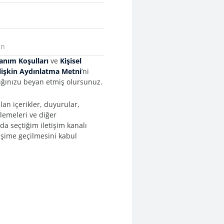
anım Koşulları
ve
Kişisel
İlişkin Aydınlatma Metni
’ni
ğınızu beyan etmiş olursunuz.
an içerikler, duyurular,
llemeleri ve diğer
da seçtiğim iletişim kanalı
işime geçilmesini kabul