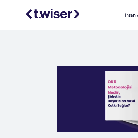
İnsan 