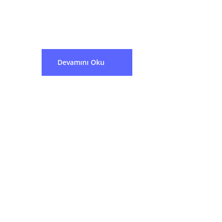
350’den fazla profesyonelin...
Devamını Oku
İhtiyacınız Olan L