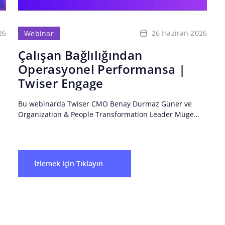
26
26 Haziran 2026
Webinar
Çalışan Bağlılığından
Operasyonel Performansa |
Twiser Engage
Bu webinarda Twiser CMO Benay Durmaz Güner ve
Organization & People Transformation Leader Müge
Gabbott, çalışan bağlılığını ölçülen bir metrikten
yönetilen bir sisteme nasıl...
İzlemek için Tıklayın