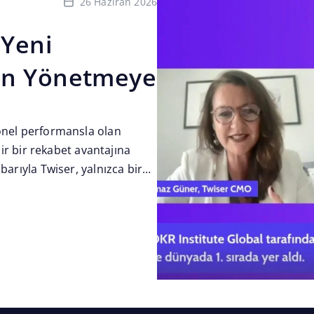
26 Haziran 2026
 Yeni
ten Yönetmeye
yonel performansla olan
ilir bir rekabet avantajına
ibarıyla Twiser, yalnızca bir
yonların...