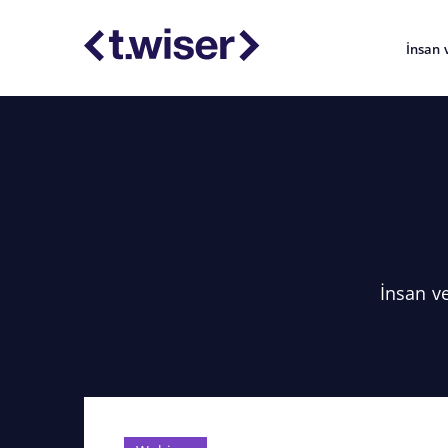
İnsan 
İnsan v