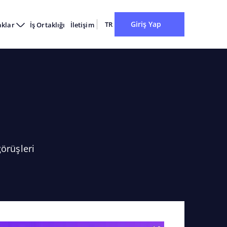
Giriş Yap
TR
aklar
İş Ortaklığı
İletişim
örüşleri