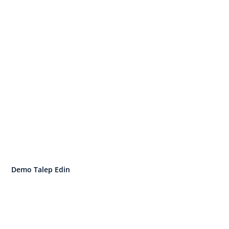
ensle Başlayın. İşletim 
Büyüyün.
 insan ve performans yönetimini tek bir
Demo Talep Edin
İşletim Sistemini Keşfedin