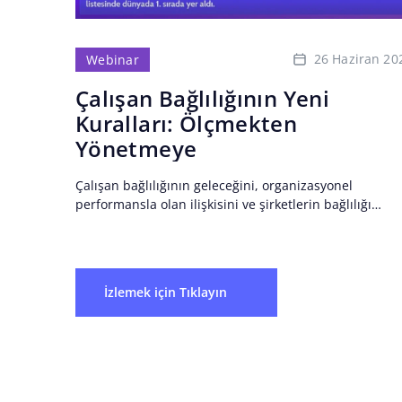
26 Haziran 20
Webinar
Çalışan Bağlılığının Yeni
Kuralları: Ölçmekten
Yönetmeye
Çalışan bağlılığının geleceğini, organizasyonel
performansla olan ilişkisini ve şirketlerin bağlılığı
sürdürülebilir bir rekabet avantajına nasıl
dönüştürebileceğini ele aldık. 2026 itibarıyla Twiser,
yalnızca bir OKR...
İzlemek için Tıklayın