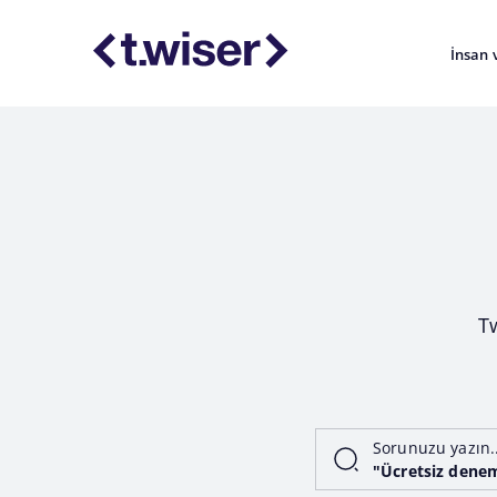
İnsan 
T
Sorunuzu yazın.
"Ücretsiz dene