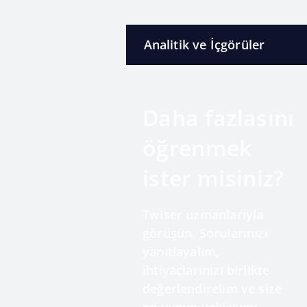
Analitik ve İçgörüler
Daha fazlasını
öğrenmek
ister misiniz?
Twiser uzmanlarıyla
görüşün. Sorularınızı
yanıtlayalım,
ihtiyaçlarınızı birlikte
değerlendirelim ve size