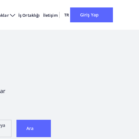
Giriş Yap
TR
aklar
İş Ortaklığı
İletişim
ar
eya
Ara