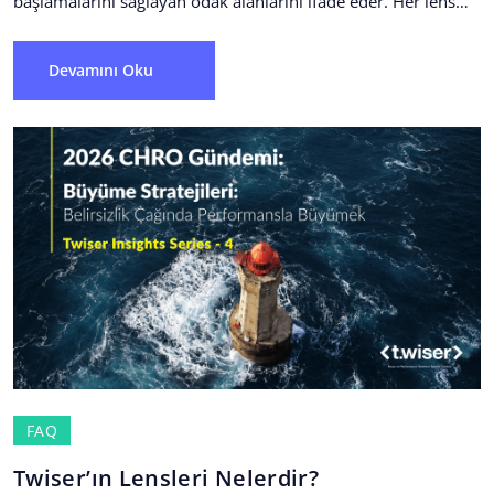
başlamalarını sağlayan odak alanlarını ifade eder. Her lens
tek başına değer üretirken,...
Devamını Oku
FAQ
Twiser’ın Lensleri Nelerdir?