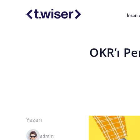
İnsan 
OKR’ı Pe
Yazan
admin