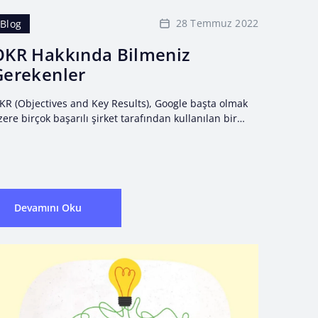
28 Temmuz 2022
Blog
OKR Hakkında Bilmeniz
Gerekenler
KR (Objectives and Key Results), Google başta olmak
zere birçok başarılı şirket tarafından kullanılan bir
edef belirleme sistemidir. İddialı, ölçülebilir hedefler
trafında uyum ve...
Devamını Oku