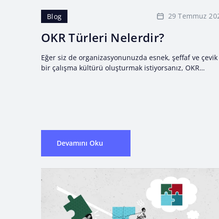
29 Temmuz 20
Blog
OKR Türleri Nelerdir?
Eğer siz de organizasyonunuzda esnek, şeffaf ve çevik
bir çalışma kültürü oluşturmak istiyorsanız, OKR
metodolojisi ile tanışın! Objectives ve Key Results’tan
oluşan, organizasyon ve...
Devamını Oku