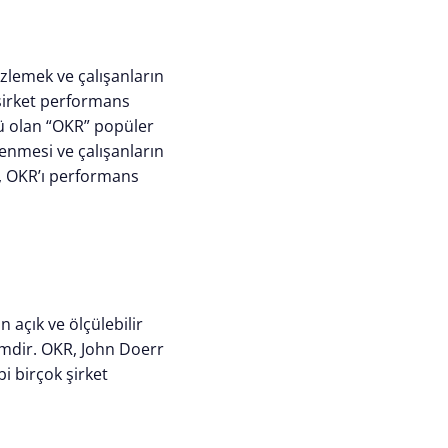
izlemek ve çalışanların
şirket performans
ü olan “OKR” popüler
lenmesi ve çalışanların
a, OKR’ı performans
n açık ve ölçülebilir
temdir. OKR, John Doerr
bi birçok şirket