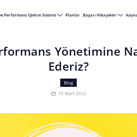
ve Performans İşletim Sistemi
Planlar
Başarı Hikayeleri
Kayn
Ana Sayfa
Kaynaklar
Blog
OKR’ı Performans Yönetimine Nasıl Dahil Ederiz?
rformans Yönetimine Na
Ederiz?
Blog
10 Mart 2023