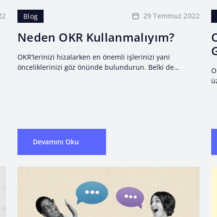
22
29 Temmuz 2022
Blog
Neden OKR Kullanmalıyım?
OKR’lerinizi hizalarken en önemli işlerinizi yani
önceliklerinizi göz önünde bulundurun. Belki de
O
hedefleriniz geliri artırmak veya müşteri tabanınızı
ü
oluşturmaktır.
h
e
Devamını Oku