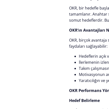
OKR, bir hedefle başl
tamamlanır. Anahtar so
somut hedeflerdir. Bu h
OKR’ın Avantajları N
OKR, birçok avantaja 
faydaları sağlayabilir:
Hedeflerin açık v
İlerlemenin izlen
Takım çalışmasın
Motivasyonun ar
Yaratıcılığın ve y
OKR Performans Yöne
Hedef Belirleme