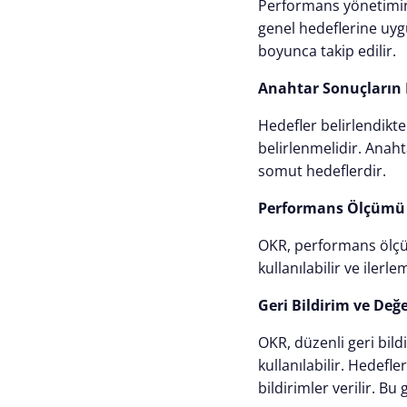
Performans yönetimind
genel hedeflerine uygun
boyunca takip edilir.
Anahtar Sonuçların 
Hedefler belirlendikt
belirlenmelidir. Anaht
somut hedeflerdir.
Performans Ölçümü
OKR, performans ölçüm
kullanılabilir ve ilerl
Geri Bildirim ve Değ
OKR, düzenli geri bild
kullanılabilir. Hedefl
bildirimler verilir. B