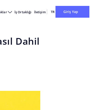
Giriş Yap
TR
aklar
İş Ortaklığı
İletişim
sıl Dahil