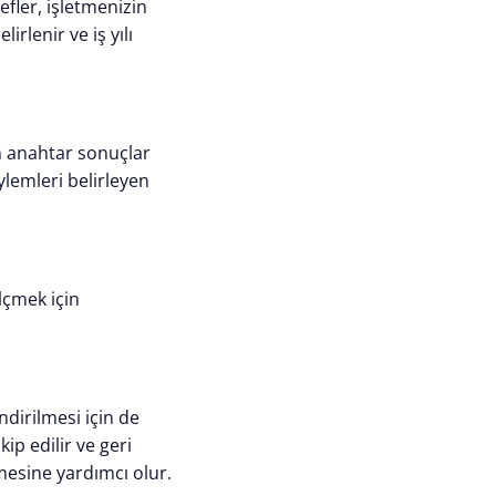
fler, işletmenizin
irlenir ve iş yılı
n anahtar sonuçlar
ylemleri belirleyen
lçmek için
ndirilmesi için de
ip edilir ve geri
lmesine yardımcı olur.