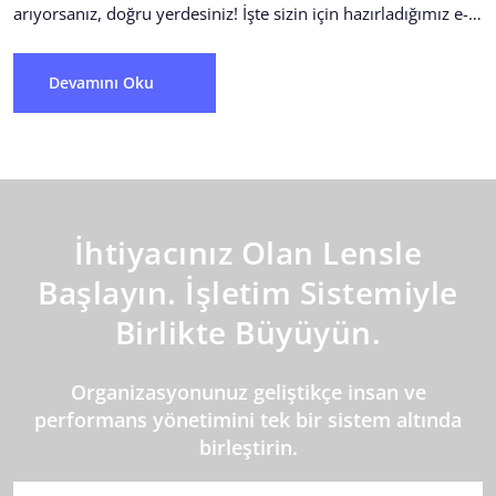
arıyorsanız, doğru yerdesiniz! İşte sizin için hazırladığımız e-
kitabımızda bulabilecekleriniz: OKR...
Devamını Oku
İhtiyacınız Olan Lensle
Başlayın. İşletim Sistemiyle
Birlikte Büyüyün.
Organizasyonunuz geliştikçe insan ve
performans yönetimini tek bir sistem altında
birleştirin.