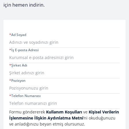
için hemen indirin.
*
Ad Soyad
*
İş E-posta Adresi
*
Şirket Adı
*
Pozisyon
*
Telefon Numarası
Consent Information
Formu göndererek
Kullanım Koşulları
ve
Kişisel Verilerin
İşlenmesine İlişkin Aydınlatma Metni
’ni okuduğunuzu
ve anladığınızu beyan etmiş olursunuz.