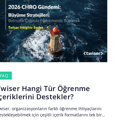
FAQ
Twiser Hangi Tür Öğrenme
çeriklerini Destekler?
wiser, organizasyonların farklı öğrenme ihtiyaçlarını
estekleyebilmek için çeşitli içerik formatlarını tek bir
ğrenme deneyimi içerisinde sunar. Platform
zerinden video eğitimler, dokümanlar, sunumlar, ses