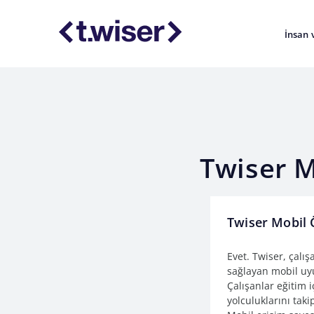
İnsan 
Twiser 
Twiser Mobil 
Evet. Twiser, çalış
sağlayan mobil uy
Çalışanlar eğitim 
yolculuklarını taki