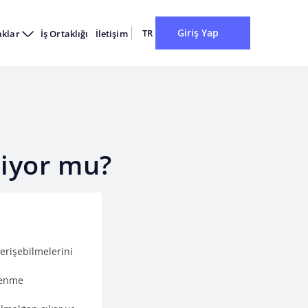
Giriş Yap
TR
aklar
İş Ortaklığı
İletişim
iyor mu?
 erişebilmelerini
ğrenme