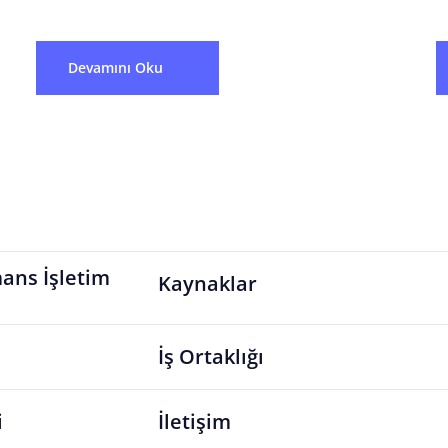
tamamlanmasının takip...
iç
Devamını Oku
ans İşletim
Kaynaklar
İş Ortaklığı
i
İletişim