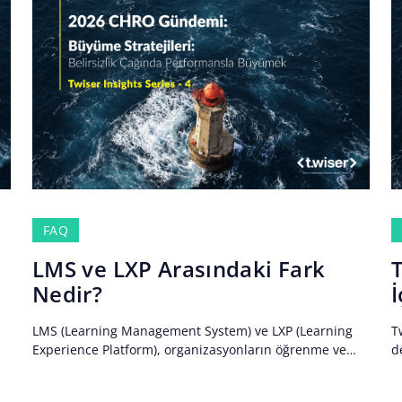
FAQ
LMS ve LXP Arasındaki Fark
Nedir?
İ
LMS (Learning Management System) ve LXP (Learning
T
Experience Platform), organizasyonların öğrenme ve
d
gelişim süreçlerini destekleyen iki farklı yaklaşımdır.
ö
,
LMS, eğitimlerin planlanması, atanması,
ü