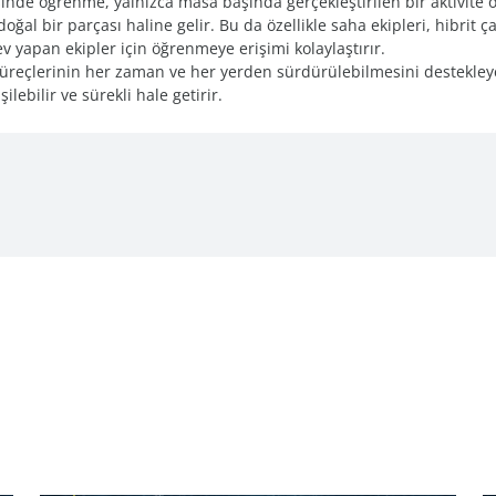
inde öğrenme, yalnızca masa başında gerçekleştirilen bir aktivite 
doğal bir parçası haline gelir. Bu da özellikle saha ekipleri, hibrit ça
v yapan ekipler için öğrenmeye erişimi kolaylaştırır.
üreçlerinin her zaman ve her yerden sürdürülebilmesini destekley
ilebilir ve sürekli hale getirir.