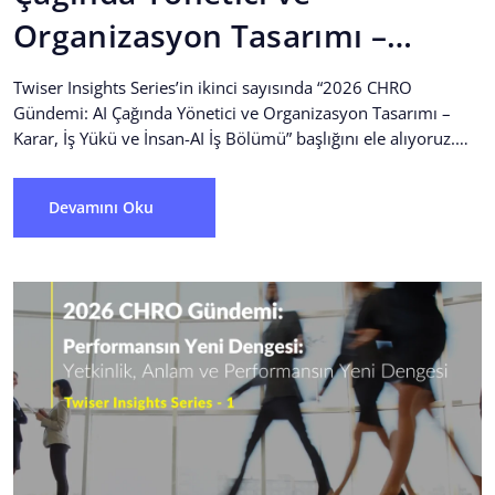
Organizasyon Tasarımı –
Karar, İş Yükü ve İnsan-AI İş
Twiser Insights Series’in ikinci sayısında “2026 CHRO
Bölümü
Gündemi: AI Çağında Yönetici ve Organizasyon Tasarımı –
Karar, İş Yükü ve İnsan-AI İş Bölümü” başlığını ele alıyoruz.
Bu...
Devamını Oku