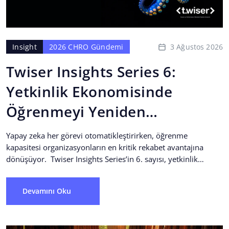
3 Ağustos 2026
Insight
2026 CHRO Gündemi
Twiser Insights Series 6:
Yetkinlik Ekonomisinde
Öğrenmeyi Yeniden
Tasarlamak
Yapay zeka her görevi otomatikleştirirken, öğrenme
kapasitesi organizasyonların en kritik rekabet avantajına
dönüşüyor. Twiser Insights Series’in 6. sayısı, yetkinlik
ekonomisinin yükselişiyle birlikte öğrenmenin neden...
Devamını Oku