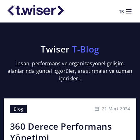
TR
Twiser
T-Blog
İnsan, performans ve organizasyonel gelişim
alanlarında güncel içgörüler, araştırmalar ve uzman
içerikleri.
21 Mart 2024
Blog
Bl
360 Derece Performans
Di
Yönetimi
(D