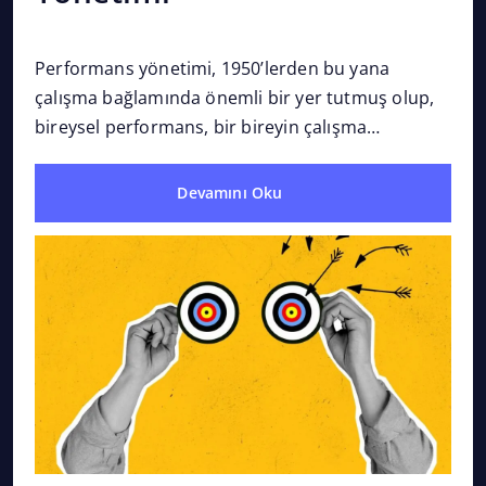
Performans yönetimi, 1950’lerden bu yana
İnsa
çalışma bağlamında önemli bir yer tutmuş olup,
bile
bireysel performans, bir bireyin çalışma
deği
ortamında belirlenen hedefler ve amaçlarla
kayn
uyumlu olarak elde ettiği sonuçları veya...
işle
Devamını Oku
tekn