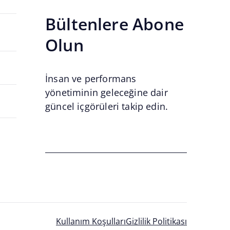
Bültenlere Abone
Olun
İnsan ve performans
yönetiminin geleceğine dair
güncel içgörüleri takip edin.
Email
*
Email
Kullanım Koşulları
Gizlilik Politikası