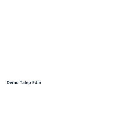
ensle Başlayın. İşletim 
Büyüyün.
 insan ve performans yönetimini tek bir
Demo Talep Edin
İşletim Sistemini Keşfedin