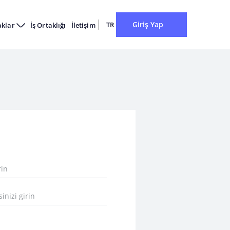
Giriş Yap
TR
aklar
İş Ortaklığı
İletişim