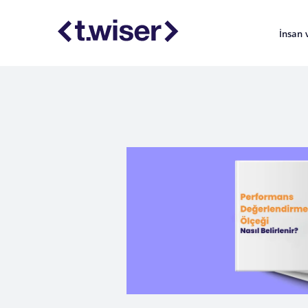
İnsan 