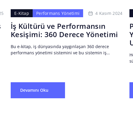
25
4 Kasım 2024
E-Kitap
Performans Yönetimi
s
İş Kültürü ve Performansın
Kesişimi: 360 Derece Yönetimi
Bu e-kitap, iş dünyasında yaygınlaşan 360 derece
performans yönetimi sistemini ve bu sistemin iş
H
kültürüne etkilerini kapsamlı bir şekilde ele almaktadır.
s
Geleneksel performans değerlendirme...
k
d
p
şi
Devamını Oku