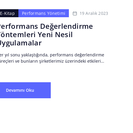
19 Aralık 2023
E-Kitap
Performans Yönetimi
Performans Değerlendirme
Yöntemleri Yeni Nesil
Uygulamalar
er yıl sonu yaklaştığında, performans değerlendirme
üreçleri ve bunların şirketlerimiz üzerindeki etkileri
aha da önem kazanıyor. Peki ama günümüz
erformans yönetim sistemleri gerçekten
rketlerimizin...
Devamını Oku