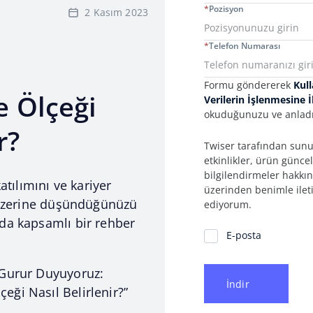
*
Pozisyon
2 Kasım 2023
*
Telefon Numarası
Consent Information
Formu göndererek
Kull
 Ölçeği
Verilerin İşlenmesine 
okuduğunuzu ve anladı
r?
Twiser tarafından sunul
etkinlikler, ürün günce
bilgilendirmeler hakkın
atılımını ve kariyer
üzerinden benimle ilet
i üzerine düşündüğünüzü
ediyorum.
da kapsamlı bir rehber
İletişim Tercihleri
E-posta
 Gurur Duyuyoruz:
İndir
ği Nasıl Belirlenir?”