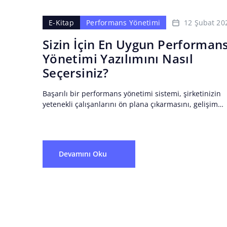
12 Şubat 20
E-Kitap
Performans Yönetimi
Sizin İçin En Uygun Performan
Yönetimi Yazılımını Nasıl
Seçersiniz?
Başarılı bir performans yönetimi sistemi, şirketinizin
yetenekli çalışanlarını ön plana çıkarmasını, gelişim
fırsatları sunmasını ve kurum içinde yüksek bir bağlılı
oluşturmasını sağlar. Ancak geleneksel...
Devamını Oku