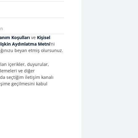
anım Koşulları
ve
Kişisel
İlişkin Aydınlatma Metni
’ni
ğınızu beyan etmiş olursunuz.
an içerikler, duyurular,
llemeleri ve diğer
da seçtiğim iletişim kanalı
işime geçilmesini kabul