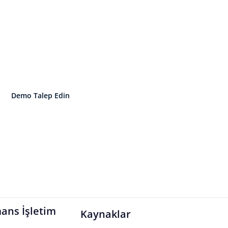
ensle Başlayın. İşletim 
Büyüyün.
 insan ve performans yönetimini tek bir
Demo Talep Edin
İşletim Sistemini Keşfedin
ans İşletim
Kaynaklar