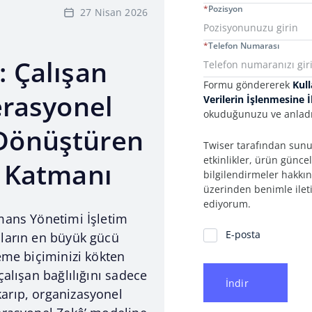
*
Pozisyon
27 Nisan 2026
*
Telefon Numarası
: Çalışan
Formu göndererek
Kull
erasyonel
Verilerin İşlenmesine 
okuduğunuzu ve anladı
Dönüştüren
Twiser tarafından sunul
etkinlikler, ürün günce
r Katmanı
bilgilendirmeler hakkın
üzerinden benimle ilet
ediyorum.
mans Yönetimi İşletim
İletişim Tercihleri
E-posta
nların en büyük gücü
leme biçiminizi kökten
çalışan bağlılığını sadece
İndir
arıp, organizasyonel