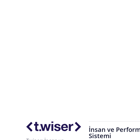
İhtiyacınız Olan L
Organizasyonunuz geliştikçe
İnsan ve Perform
Sistemi