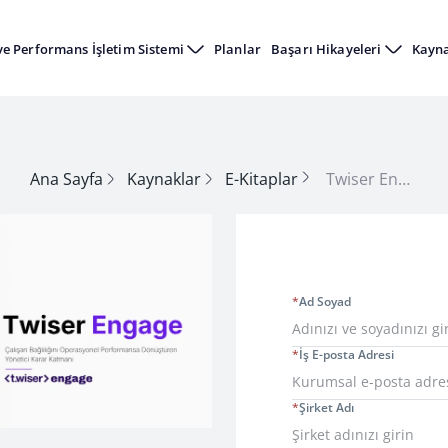
ve Performans İşletim Sistemi
Planlar
Başarı Hikayeleri
Kayn
Ana Sayfa
Kaynaklar
E-Kitaplar
Twiser Engage: Çalışan Bağlılığını Operasyonel Performansa Dönüştüren Yönetici Karar Katmanı
*
Ad Soyad
*
İş E-posta Adresi
*
Şirket Adı