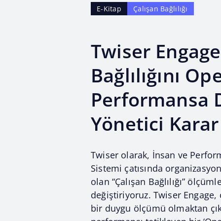
E-Kitap
Çalışan Bağlılığı
Twiser Engage
Bağlılığını Op
Performansa 
Yönetici Kara
Twiser olarak, İnsan ve Perfor
Sistemi çatısında organizasyo
olan “Çalışan Bağlılığı” ölçüm
değiştiriyoruz. Twiser Engage, 
bir duygu ölçümü olmaktan çık