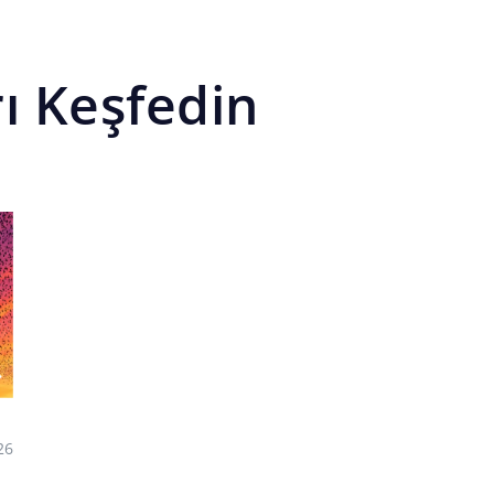
rı Keşfedin
26