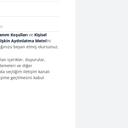
anım Koşulları
ve
Kişisel
İlişkin Aydınlatma Metni
’ni
ğınızu beyan etmiş olursunuz.
an içerikler, duyurular,
llemeleri ve diğer
da seçtiğim iletişim kanalı
işime geçilmesini kabul