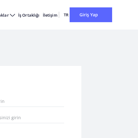
Giriş Yap
TR
aklar
İş Ortaklığı
İletişim