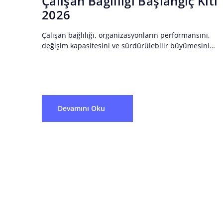
Çalışan Bağlılığı Başlangıç Kiti
2026
Çalışan bağlılığı, organizasyonların performansını,
değişim kapasitesini ve sürdürülebilir büyümesini
doğrudan etkileyen stratejik bir göstergedir. Çalışan
Bağlılığı Başlangıç Kiti 2026; çalışan memnuniyeti ve
çalışan bağlılığı...
Devamını Oku