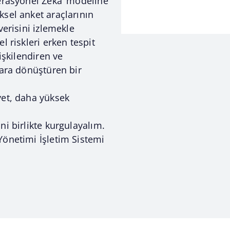
erasyonel Zekâ’ modeline
sel anket araçlarının
verisini izlemekle
l riskleri erken tespit
işkilendiren ve
lara dönüştüren bir
yet, daha yüksek
i birlikte kurgulayalım.
Yönetimi İşletim Sistemi