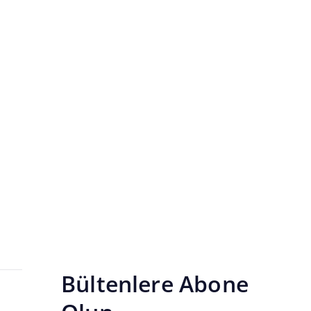
Sistemiyle Birlikte
 sistem altında birleştirin.
Bültenlere Abone