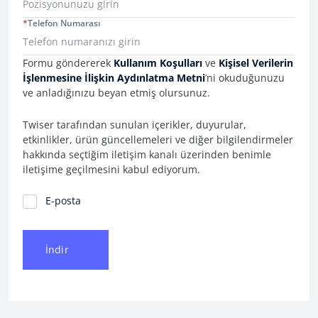
*
Telefon Numarası
Consent Information
Formu göndererek
Kullanım Koşulları
ve
Kişisel Verilerin
İşlenmesine İlişkin Aydınlatma Metni
’ni okuduğunuzu
ve anladığınızu beyan etmiş olursunuz.
Twiser tarafından sunulan içerikler, duyurular,
etkinlikler, ürün güncellemeleri ve diğer bilgilendirmeler
hakkında seçtiğim iletişim kanalı üzerinden benimle
iletişime geçilmesini kabul ediyorum.
İletişim Tercihleri
E-posta
İndir