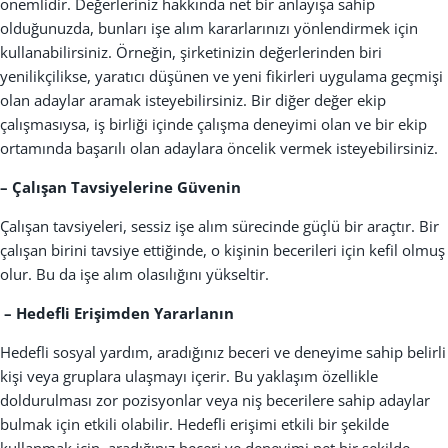
önemlidir. Değerleriniz hakkında net bir anlayışa sahip
olduğunuzda, bunları işe alım kararlarınızı yönlendirmek için
kullanabilirsiniz. Örneğin, şirketinizin değerlerinden biri
yenilikçilikse, yaratıcı düşünen ve yeni fikirleri uygulama geçmişi
olan adaylar aramak isteyebilirsiniz. Bir diğer değer ekip
çalışmasıysa, iş birliği içinde çalışma deneyimi olan ve bir ekip
ortamında başarılı olan adaylara öncelik vermek isteyebilirsiniz.
– Çalışan Tavsiyelerine Güvenin
Çalışan tavsiyeleri, sessiz işe alım sürecinde güçlü bir araçtır. Bir
çalışan birini tavsiye ettiğinde, o kişinin becerileri için kefil olmuş
olur. Bu da işe alım olasılığını yükseltir.
– Hedefli Erişimden Yararlanın
Hedefli sosyal yardım, aradığınız beceri ve deneyime sahip belirli
kişi veya gruplara ulaşmayı içerir. Bu yaklaşım özellikle
doldurulması zor pozisyonlar veya niş becerilere sahip adaylar
bulmak için etkili olabilir. Hedefli erişimi etkili bir şekilde
kullanmak için, aradığınız beceri ve deneyimi net bir şekilde