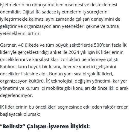
i
ş
letmelerin bu dönü
ş
ümü benimsemesi ve desteklemesi
önemlidir. Dijital
İ
K, sadece i
ş
letmelerin i
ş
süreçlerini
iyile
ş
tirmekle kalmaz, ayn
ı
zamanda çal
ış
an deneyimini de
geli
ş
tirir ve organizasyonların yetenekleri çekme ve tutma
yeteneklerini art
ı
r
ı
r.
Gartner, 40 ülkede ve tüm büyük sektörlerde 500’den fazla İK
lideriyle gerçekleştirdiği anket ile 2024 yılı için İK liderlerinin
önceliklerini ve karşılaştıkları zorlukları belirlemeye çalıştı.
Katılımcıların büyük bir kısmı, lider ve yönetici gelişimini
öncelikler listesine aldı. Bunun yanı sıra birçok İK lideri,
organizasyon kültürü, İK teknolojisi, değişim yönetimi, kariyer
yönetimi ve kurum içi mobilite gibi konuları da öncelikli olarak
değerlendiriyor.
IK liderlerinin bu öncelikleri seçmesinde etki eden faktörlerden
başlayacak olursak;
“
Belirsiz” Çalışan-İşveren İlişkisi: