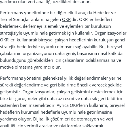
yard
ı
mc
ı
olan veri analiti
ğ
i özellikleri de sunar.
Performans yönetiminde bir diğer etkili araç da Hedefler ve
Temel Sonuçlar anlamına gelen
OKR
‘dir. OKR’ler hedefleri
belirlemek, ilerlemeyi izlemek ve eylemleri bir kuruluşun
stratejisiyle uyumlu hale getirmek için kullanılır. Organizasyonlar
OKR’leri kullanarak bireysel çalışan hedeflerinin kuruluşun genel
stratejik hedefleriyle uyumlu olmasını sağlayabilir. Bu, bireysel
çabalarının organizasyonun daha geniş başarısına nasıl katkıda
bulunduğunu görebildikleri için çalışanların odaklanmasına ve
motive olmasına yardımcı olur.
Performans yönetimi geleneksel y
ı
ll
ı
k de
ğ
erlendirmeler yerine
sürekli de
ğ
erlendirme ve geri bildirime öncelik verecek
ş
ekilde
geli
ş
mi
ş
tir. Organizasyonlar, çal
ış
an geli
ş
imini desteklemek için
bire bir görü
ş
meler gibi daha az resmi ve daha s
ı
k geri bildirim
sistemleri benimsemektedir. Ayr
ı
ca OKR’lerin kullan
ı
m
ı
, bireysel
hedeflerin kurumsal hedeflerle uyumlu hale getirilmesine
yard
ı
mc
ı
oluyor. Dijital
İ
K çözümleri de otomasyon ve veri
analiti
ğ
i için verimli araçlar ve platformlar sa
ğ
layarak