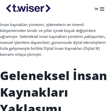
TR
İ
nsan kaynaklar
ı
yönetimi, i
ş
letmelerin en önemli
bile
ş
enlerinden biridir ve y
ı
llar içinde büyük de
ğ
i
ş
imlere
u
ğ
ram
ış
t
ı
r. Geleneksel insan kaynaklar
ı
yönetimi yakla
şı
mlar
ı
,
manuel i
ş
lemlere dayan
ı
rken, günümüzde dijital teknolojilerin
h
ı
zla geli
ş
mesiyle birlikte Dijital
İ
nsan Kaynaklar
ı
(Dijital İK)
kavram
ı
ortaya ç
ı
km
ış
t
ı
r.
Geleneksel
İ
nsan
Kaynaklar
ı
Yakla
şı
m
ı