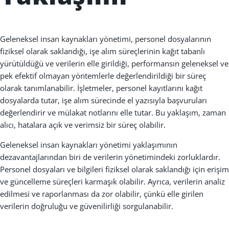
Geleneksel insan kaynaklar
ı
yönetimi, personel dosyalar
ı
n
ı
n
fiziksel olarak sakland
ığı
, i
ş
e al
ı
m süreçlerinin ka
ğı
t tabanl
ı
yürütüldü
ğ
ü ve verilerin elle girildi
ğ
i, performansın geleneksel ve
pek efektif olmayan yöntemlerle değerlendirildiği bir süreç
olarak tan
ı
mlanabilir.
İş
letmeler, personel kay
ı
tlar
ı
n
ı
ka
ğı
t
dosyalarda tutar, i
ş
e alım sürecinde el yaz
ı
s
ı
yla ba
ş
vurular
ı
de
ğ
erlendirir ve mülakat notlar
ı
n
ı
elle tutar. Bu yakla
şı
m, zaman
al
ı
c
ı
, hatalara aç
ı
k ve verimsiz bir süreç olabilir.
Geleneksel insan kaynaklar
ı
yönetimi yakla
şı
m
ı
n
ı
n
dezavantajlar
ı
ndan biri de verilerin yönetimindeki zorluklard
ı
r.
Personel dosyalar
ı
ve bilgileri fiziksel olarak sakland
ığı
için eri
ş
im
ve güncelleme süreçleri karma
şı
k olabilir. Ayr
ı
ca, verilerin analiz
edilmesi ve raporlanmas
ı
da zor olabilir, çünkü elle girilen
verilerin do
ğ
rulu
ğ
u ve güvenilirli
ğ
i sorgulanabilir.