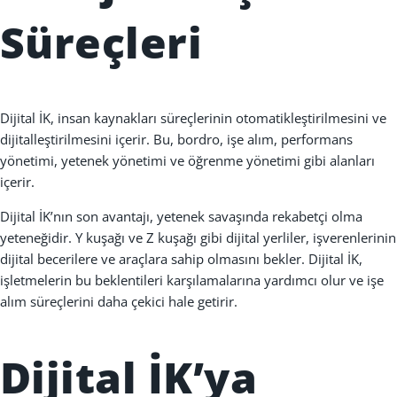
Süreçleri
Dijital
İ
K, insan kaynaklar
ı
süreçlerinin otomatikle
ş
tirilmesini ve
dijitalle
ş
tirilmesini içerir. Bu, bordro, i
ş
e al
ı
m, performans
yönetimi, yetenek yönetimi ve ö
ğ
renme yönetimi gibi alanlar
ı
içerir.
Dijital
İ
K’n
ı
n son avantaj
ı
, yetenek sava
şı
nda rekabetçi olma
yetene
ğ
idir. Y ku
ş
a
ğı
ve Z ku
ş
a
ğı
gibi dijital yerliler, i
ş
verenlerinin
dijital becerilere ve araçlara sahip olmas
ı
n
ı
bekler. Dijital
İ
K,
i
ş
letmelerin bu beklentileri kar
şı
lamalar
ı
na yard
ı
mc
ı
olur ve i
ş
e
al
ı
m süreçlerini daha çekici hale getirir.
Dijital
İ
K’ya