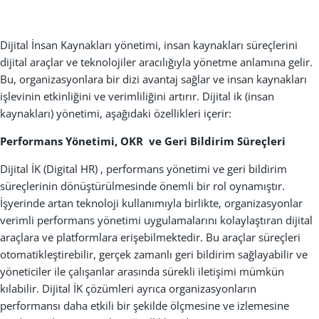
Dijital
İ
nsan Kaynaklar
ı
yönetimi, insan kaynaklar
ı
süreçlerini
dijital araçlar ve teknolojiler arac
ı
l
ığı
yla yönetme anlam
ı
na gelir.
Bu, organizasyonlara bir dizi avantaj sa
ğ
lar ve insan kaynaklar
ı
i
ş
levinin etkinli
ğ
ini ve verimlili
ğ
ini art
ı
r
ı
r. Dijital ik (insan
kaynaklar
ı)
yönetimi, a
ş
a
ğı
daki özellikleri içerir:
Performans Yönetimi, OKR ve Geri Bildirim Süreçleri
Dijital
İ
K (Digital HR) , performans yönetimi ve geri bildirim
süreçlerinin dönü
ş
türülmesinde önemli bir rol oynam
ış
t
ı
r.
İş
yerinde artan teknoloji kullan
ı
m
ı
yla birlikte, organizasyonlar
verimli performans yönetimi uygulamalar
ı
n
ı
kolayla
ş
t
ı
ran dijital
araçlara ve platformlara eri
ş
ebilmektedir. Bu araçlar süreçleri
otomatikle
ş
tirebilir, gerçek zamanl
ı
geri bildirim sa
ğ
layabilir ve
yöneticiler ile çal
ış
anlar aras
ı
nda sürekli ileti
ş
imi mümkün
k
ı
labilir. Dijital
İ
K çözümleri ayr
ı
ca organizasyonların
performans
ı
daha etkili bir
ş
ekilde ölçmesine ve izlemesine