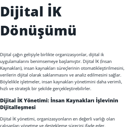
Dijital
İK
Dönü
ş
ümü
Dijital ça
ğı
n geli
ş
iyle birlikte organizasyonlar, dijital ik
uygulamalar
ı
n
ı
benimsemeye ba
ş
lam
ış
t
ı
r. Dijital İK (
İ
nsan
Kaynaklar
ı)
, insan kaynaklar
ı
süreçlerinin otomatikle
ş
tirilmesini,
verilerin dijital olarak saklanmas
ı
n
ı
ve analiz edilmesini sa
ğ
lar.
Böylelikle i
ş
letmeler, insan kaynaklar
ı
yönetimini daha verimli,
h
ı
zl
ı
ve stratejik bir
ş
ekilde gerçekle
ş
tirebilirler.
Dijital
İK
Yönetimi:
İ
nsan Kaynaklar
ı
İş
levinin
Dijitalle
ş
mesi
Dijital İK
yönetimi, organizasyonların en de
ğ
erli varl
ığı
olan
çal
ış
anlar
ı
yönetme ve destekleme sürecini ifade eder.