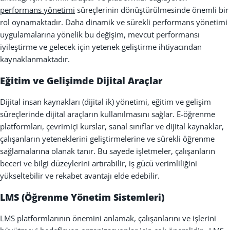
performans yönetimi
süreçlerinin dönü
ş
türülmesinde önemli bir
rol oynamaktadır. Daha dinamik ve sürekli performans yönetimi
uygulamalar
ı
na yönelik bu de
ğ
i
ş
im, mevcut performans
ı
iyile
ş
tirme ve gelecek için yetenek geli
ş
tirme ihtiyac
ı
ndan
kaynaklanmaktad
ı
r.
E
ğ
itim ve Geli
ş
imde Dijital Araçlar
Dijital insan kaynaklar
ı (dijital ik)
yönetimi, e
ğ
itim ve geli
ş
im
süreçlerinde dijital araçlar
ı
n kullan
ı
lmas
ı
n
ı
sa
ğ
lar. E-ö
ğ
renme
platformlar
ı
, çevrimiçi kurslar, sanal s
ı
n
ı
flar ve dijital kaynaklar,
çal
ış
anlar
ı
n yeteneklerini geli
ş
tirmelerine ve sürekli ö
ğ
renme
sa
ğ
lamalar
ı
na olanak tan
ı
r. Bu sayede i
ş
letmeler, çal
ış
anlar
ı
n
beceri ve bilgi düzeylerini art
ı
rabilir, i
ş
gücü verimlili
ğ
ini
yükseltebilir ve rekabet avantaj
ı
elde edebilir.
LMS (Öğrenme Yönetim Sistemleri)
LMS platformlarının önemini anlamak, çalışanlarını ve işlerini