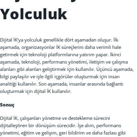
Yolculuk
Dijital
İ
K’ya yolculuk genellikle dört a
ş
amadan olu
ş
ur.
İ
lk
a
ş
amada, organizasyonlar
İ
K süreçlerini daha verimli hale
getirmek için teknoloji platformlar
ı
na yat
ı
r
ı
m yapar.
İ
kinci
a
ş
amada, teknoloji, performans yönetimi, ileti
ş
im ve çal
ış
ma
alanlar
ı
gibi alanlar
ı
geli
ş
tirmek için kullan
ı
l
ı
r. Üçüncü a
ş
amada,
bilgi payla
şı
l
ı
r ve i
ş
le ilgili içgörüler olu
ş
turmak için insan
analiti
ğ
i kullan
ı
l
ı
r. Son a
ş
amada, insanlar aras
ı
nda ba
ğ
lant
ı
olu
ş
turmak için dijital
İ
K kullan
ı
l
ı
r.
Sonuç
Dijital
İ
K, çal
ış
anlar
ı
yönetme ve destekleme sürecini
dijitalle
ş
tiren bir dönü
ş
üm sürecidir.
İş
e al
ı
m, performans
yönetimi, e
ğ
itim ve geli
ş
im, geri bildirim ve daha fazlas
ı
gibi