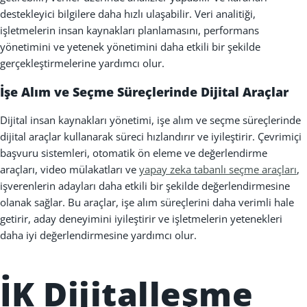
destekleyici bilgilere daha h
ı
zl
ı
ula
ş
abilir. Veri analiti
ğ
i,
i
ş
letmelerin insan kaynaklar
ı
planlamas
ı
n
ı
, performans
yönetimini ve yetenek yönetimini daha etkili bir
ş
ekilde
gerçekle
ş
tirmelerine yard
ı
mc
ı
olur.
İş
e Al
ı
m ve Seçme Süreçlerinde Dijital Araçlar
Dijital insan kaynaklar
ı
yönetimi, i
ş
e al
ı
m ve seçme süreçlerinde
dijital araçlar kullanarak süreci h
ı
zland
ı
r
ı
r ve iyile
ş
tirir. Çevrimiçi
ba
ş
vuru sistemleri, otomatik ön eleme ve de
ğ
erlendirme
araçlar
ı
, video mülakatlar
ı
ve
yapay zeka tabanlı seçme araçları
,
i
ş
verenlerin adaylar
ı
daha etkili bir
ş
ekilde de
ğ
erlendirmesine
olanak sa
ğ
lar. Bu araçlar, i
ş
e al
ı
m süreçlerini daha verimli hale
getirir, aday deneyimini iyile
ş
tirir ve i
ş
letmelerin yetenekleri
daha iyi de
ğ
erlendirmesine yard
ı
mc
ı
olur.
İK Dijitalle
ş
me