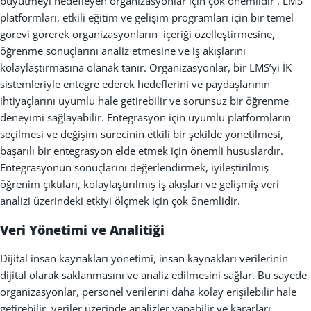
büyütmeyi hedefleyen organizasyonlar için çok önemlidir .
LMS
platformları, etkili eğitim ve gelişim programları için bir temel
görevi görerek organizasyonların içeriği özelleştirmesine,
öğrenme sonuçlarını analiz etmesine ve iş akışlarını
kolaylaştırmasına olanak tanır. Organizasyonlar, bir LMS’yi İK
sistemleriyle entegre ederek hedeflerini ve paydaşlarının
ihtiyaçlarını uyumlu hale getirebilir ve sorunsuz bir öğrenme
deneyimi sağlayabilir. Entegrasyon için uyumlu platformların
seçilmesi ve değişim sürecinin etkili bir şekilde yönetilmesi,
başarılı bir entegrasyon elde etmek için önemli hususlardır.
Entegrasyonun sonuçlarını değerlendirmek, iyileştirilmiş
öğrenim çıktıları, kolaylaştırılmış iş akışları ve gelişmiş veri
analizi üzerindeki etkiyi ölçmek için çok önemlidir.
Veri Yönetimi ve Analiti
ğ
i
Dijital insan kaynaklar
ı
yönetimi, insan kaynaklar
ı
verilerinin
dijital olarak saklanmas
ı
n
ı
ve analiz edilmesini sa
ğ
lar. Bu sayede
organizasyonlar, personel verilerini daha kolay eri
ş
ilebilir hale
getirebilir, veriler üzerinde analizler yapabilir ve kararlar
ı