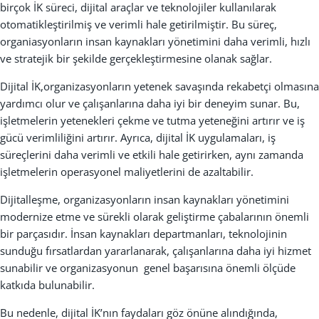
birçok
İ
K süreci, dijital araçlar ve teknolojiler kullan
ı
larak
otomatikle
ş
tirilmi
ş
ve verimli hale getirilmi
ş
tir. Bu süreç,
organiasyonların insan kaynaklar
ı
yönetimini daha verimli, h
ı
zl
ı
ve stratejik bir
ş
ekilde gerçekle
ş
tirmesine olanak sa
ğ
lar.
Dijital
İ
K,organizasyonların yetenek sava
şı
nda rekabetçi olmas
ı
na
yard
ı
mc
ı
olur ve çal
ış
anlar
ı
na daha iyi bir deneyim sunar. Bu,
i
ş
letmelerin yetenekleri çekme ve tutma yetene
ğ
ini art
ı
r
ı
r ve i
ş
gücü verimlili
ğ
ini art
ı
r
ı
r. Ayr
ı
ca, dijital
İ
K uygulamalar
ı
, i
ş
süreçlerini daha verimli ve etkili hale getirirken, ayn
ı
zamanda
i
ş
letmelerin operasyonel maliyetlerini de azaltabilir.
Dijitalle
ş
me, organizasyonların insan kaynaklar
ı
yönetimini
modernize etme ve sürekli olarak geli
ş
tirme çabalar
ı
n
ı
n önemli
bir parças
ı
d
ı
r.
İ
nsan kaynaklar
ı
departmanlar
ı
, teknolojinin
sundu
ğ
u f
ı
rsatlardan yararlanarak, çal
ış
anlar
ı
na daha iyi hizmet
sunabilir ve organizasyonun genel ba
ş
ar
ı
s
ı
na önemli ölçüde
katk
ı
da bulunabilir.
Bu nedenle, dijital
İ
K’n
ı
n faydalar
ı
göz önüne al
ı
nd
ığı
nda,