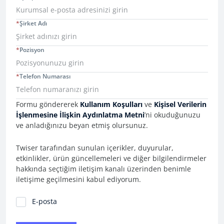
*
Şirket Adı
*
Pozisyon
*
Telefon Numarası
Consent Information
Formu göndererek
Kullanım Koşulları
ve
Kişisel Verilerin
İşlenmesine İlişkin Aydınlatma Metni
’ni okuduğunuzu
ve anladığınızu beyan etmiş olursunuz.
Twiser tarafından sunulan içerikler, duyurular,
etkinlikler, ürün güncellemeleri ve diğer bilgilendirmeler
hakkında seçtiğim iletişim kanalı üzerinden benimle
iletişime geçilmesini kabul ediyorum.
İletişim Tercihleri
E-posta