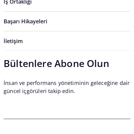
İş Ortaklığı
Başarı Hikayeleri
İletişim
Bültenlere Abone Olun
İnsan ve performans yönetiminin geleceğine dair
güncel içgörüleri takip edin.
Email
*
Email