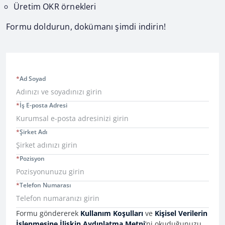
Üretim OKR örnekleri
Formu doldurun, dokümanı şimdi indirin!
*
Ad Soyad
*
İş E-posta Adresi
*
Şirket Adı
*
Pozisyon
*
Telefon Numarası
Consent Information
Formu göndererek
Kullanım Koşulları
ve
Kişisel Verilerin
İşlenmesine İlişkin Aydınlatma Metni
’ni okuduğunuzu