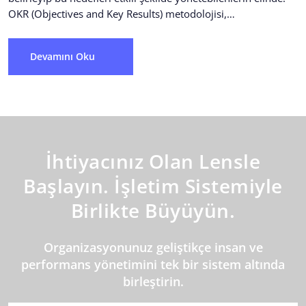
OKR (Objectives and Key Results) metodolojisi,
organizasyonların vizyonlarını ölçülebilir...
Devamını Oku
İhtiyacınız Olan Lensle
Başlayın. İşletim Sistemiyle
Birlikte Büyüyün.
Organizasyonunuz geliştikçe insan ve
performans yönetimini tek bir sistem altında
birleştirin.