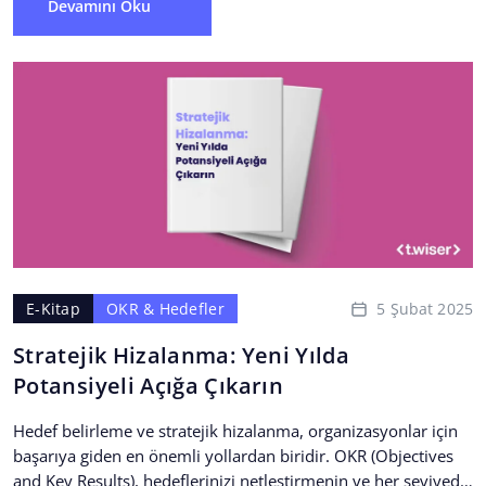
Devamını Oku
5 Şubat 2025
E-Kitap
OKR & Hedefler
Stratejik Hizalanma: Yeni Yılda
Potansiyeli Açığa Çıkarın
Hedef belirleme ve stratejik hizalanma, organizasyonlar için
başarıya giden en önemli yollardan biridir. OKR (Objectives
and Key Results), hedeflerinizi netleştirmenin ve her seviyede