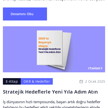
organizasyonel...
Devamını Oku
2 Ocak 2025
E-Kitap
OKR & Hedefler
Stratejik Hedeflerle Yeni Yıla Adım Atın
İş dünyasının hızlı temposunda, başarı artık doğru hedefler
belirleyip bu hedefleri etkili şekilde yönetebilenlerin elinde.