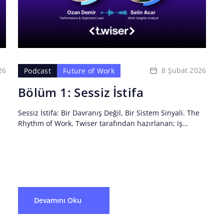
26
8 Şubat 2026
Podcast
Future of Work
Bölüm 1: Sessiz İstifa
Sessiz İstifa: Bir Davranış Değil, Bir Sistem Sinyali. The
Rhythm of Work, Twiser tarafından hazırlanan; iş
dünyasında hedefleri, performansı, gelişimi ve çalışan
bağlılığını aynı...
Devamını Oku