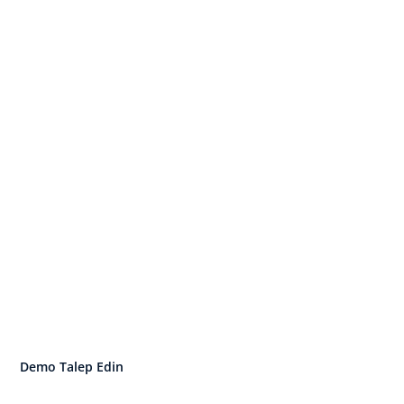
ensle Başlayın. İşletim 
Büyüyün.
 insan ve performans yönetimini tek bir
Demo Talep Edin
İşletim Sistemini Keşfedin