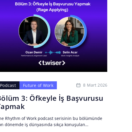
8 Mart 2026
Podcast
Future of Work
Bölüm 3: Öfkeyle İş Başvurusu
Yapmak
he Rhythm of Work podcast serisinin bu bölümünde
on dönemde iş dünyasında sıkça konuşulan
avramlardan birini Rage Applying'i yani Öfkeyle İş