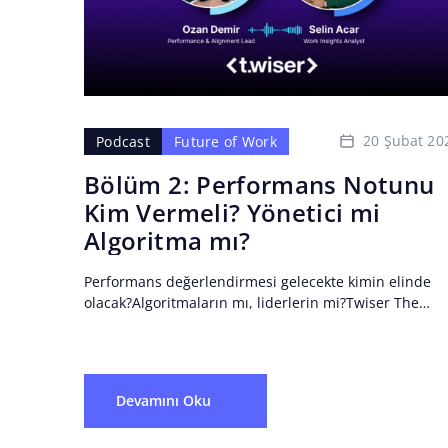
20 Şubat 20
Podcast
Future of Work
Bölüm 2: Performans Notunu
Kim Vermeli? Yönetici mi
Algoritma mı?
Performans değerlendirmesi gelecekte kimin elinde
olacak?Algoritmaların mı, liderlerin mi?Twiser The
Rhythm of Work podcast serisinin bu bölümde Selin
Acar ve Ozan Demir, performans notu...
Devamını Oku