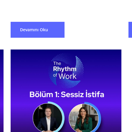
B
Devamını Oku