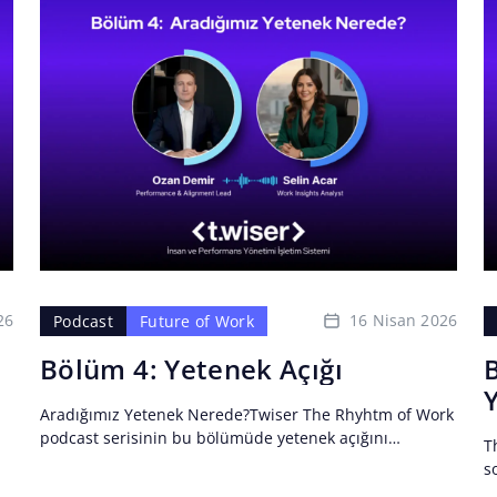
26
16 Nisan 2026
Podcast
Future of Work
Bölüm 4: Yetenek Açığı
Aradığımız Yetenek Nerede?Twiser The Rhyhtm of Work
podcast serisinin bu bölümüde yetenek açığını
T
konuşuyoruz.Uzun zamandır iş dünyasında tekrar eden
s
bir cümle var:“Aradığımız yeteneği bulamıyoruz.”Peki...
k