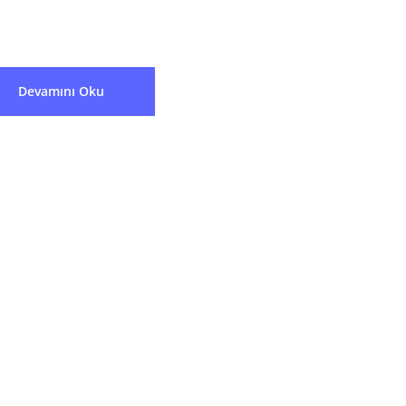
aşvurusu Yapmak kavramını...
Devamını Oku