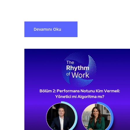
performansın erken...
Devamını Oku