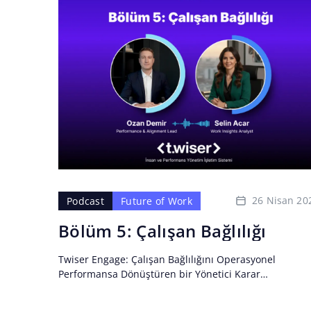
26 Nisan 20
Podcast
Future of Work
Bölüm 5: Çalışan Bağlılığı
Twiser Engage: Çalışan Bağlılığını Operasyonel
Performansa Dönüştüren bir Yönetici Karar
Katmanı.Çalışan bağlılığı gerçekten neyi ifade ediyor?
Bir memnuniyet göstergesi mi, yoksa organizasyonel