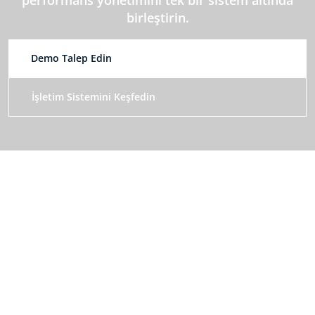
birleştirin.
Demo Talep Edin
İşletim Sistemini Keşfedin
Twiser: İnsan ve Performans Yönetimi İşletim Sistemi
Bizi Takip Edin