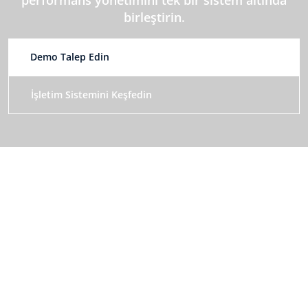
birleştirin.
Demo Talep Edin
İşletim Sistemini Keşfedin
Twiser: İnsan ve Performans Yönetimi İşletim Sistemi
Bizi Takip Edin