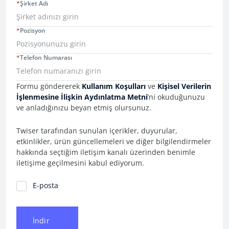
*
Şirket Adı
*
Pozisyon
*
Telefon Numarası
Consent Information
Formu göndererek
Kullanım Koşulları
ve
Kişisel Verilerin
İşlenmesine İlişkin Aydınlatma Metni
’ni okuduğunuzu
ve anladığınızu beyan etmiş olursunuz.
Twiser tarafından sunulan içerikler, duyurular,
etkinlikler, ürün güncellemeleri ve diğer bilgilendirmeler
hakkında seçtiğim iletişim kanalı üzerinden benimle
iletişime geçilmesini kabul ediyorum.
İletişim Tercihleri
E-posta
İndir