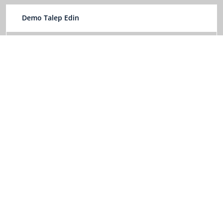
Demo Talep Edin
İşletim Sistemini Keşfedin
Twiser: İnsan ve Performans Yönetimi İşletim Sistemi
Bizi Takip Edin
İnsan ve Performans İşletim Sistemi