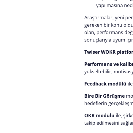
yapılmasına ned
Araştırmalar, yeni p
gereken bir konu oldu
olan, performans değe
sonuçlarıyla uyum için
Twiser WOKR platfor
Performans ve kali
yükseltebilir, motivasy
Feedback modülü
ile
Bire Bir Görüşme
mod
hedeflerin gerçekleşm
OKR modülü
ile, şir
takip edilmesini sağlar