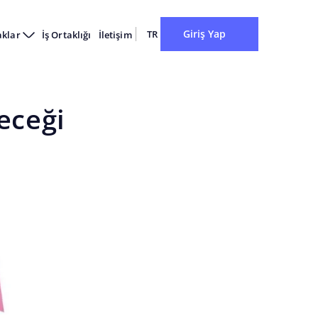
Giriş Yap
TR
aklar
İş Ortaklığı
İletişim
eceği