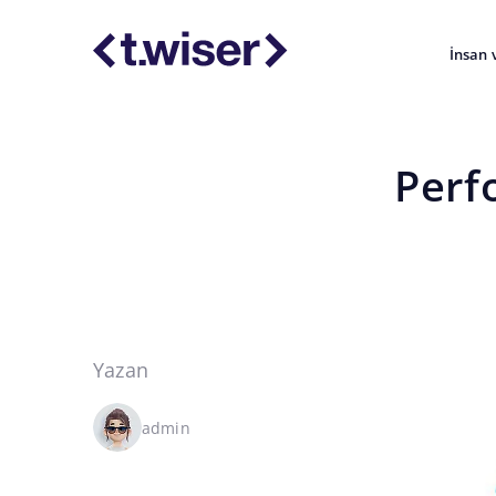
İnsan 
Perf
Yazan
admin