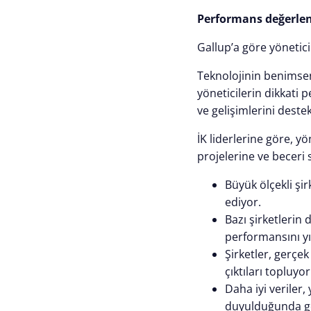
Performans değerlen
Gallup’a göre yönetic
Teknolojinin benimsen
yöneticilerin dikkati
ve gelişimlerini dest
İK liderlerine göre, yö
projelerine ve beceri 
Büyük ölçekli şirk
ediyor.
Bazı şirketlerin 
performansını yı
Şirketler, gerçek
çıktıları topluyor
Daha iyi veriler, 
duyulduğunda ge