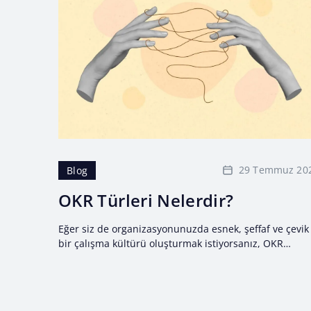
29 Temmuz 20
Blog
OKR Türleri Nelerdir?
Eğer siz de organizasyonunuzda esnek, şeffaf ve çevik
bir çalışma kültürü oluşturmak istiyorsanız, OKR
metodolojisi ile tanışın! Objectives ve Key Results’tan
oluşan, organizasyon ve...