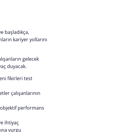
e başladıkça,
arın kariyer yollarını
alışanların gelecek
iyaç duyacak.
i fikirleri test
etler çalışanlarının
a objektif performans
ve ihtiyaç
rına vurgu