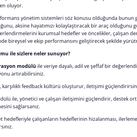
en oluyor.
erformans yönetim sistemleri söz konusu olduğunda bunu
ğunu, aksine hayatımızı kolaylaştıracak bir araç olduğunu g
rlendirmelerini kurumsal hedefler ve öncelikler, çalışan den
de bireysel ve ekip performansını geliştirecek şekilde yürüt
mu ile sizlere neler sunuyor?
brasyon modülü
ile veriye dayalı, adil ve şeffaf bir değerlen
onu artırabilirsiniz.
, karşılıklı feedback kültürü oluşturur, iletişimi güçlendirirsin
ülü ile, yönetici ve çalışan iletişimini güçlendirir, destek o
esini sağlarsanız.
ket hedefleriyle çalışanların hedeflerinin hizalanması, ilerleme
sınız.