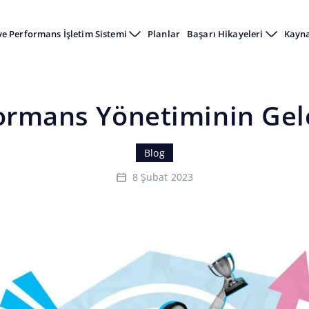
ve Performans İşletim Sistemi
Planlar
Başarı Hikayeleri
Kayn
Ana Sayfa
Kaynaklar
Blog
Performans Yönetiminin Geleceği
ormans Yönetiminin Gel
Blog
8 Şubat 2023