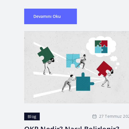
Devamını Oku
27 Temmuz 20
Blog
OKR Nedir? Nasıl Belirlenir?