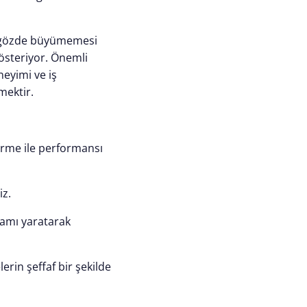
n gözde büyümemesi
österiyor. Önemli
eyimi ve iş
mektir.
dirme ile performansı
iz.
rtamı yaratarak
lerin şeffaf bir şekilde