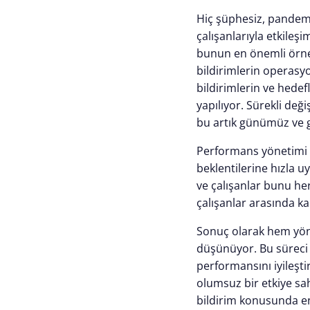
Hiç şüphesiz, pandemin
çalışanlarıyla etkileş
bunun en önemli örneği
bildirimlerin operasyo
bildirimlerin ve hedefl
yapılıyor. Sürekli değ
bu artık günümüz ve g
Performans yönetimi si
beklentilerine hızla 
ve çalışanlar bunu h
çalışanlar arasında ka
Sonuç olarak hem yön
düşünüyor. Bu süreci 
performansını iyileşt
olumsuz bir etkiye sah
bildirim konusunda en