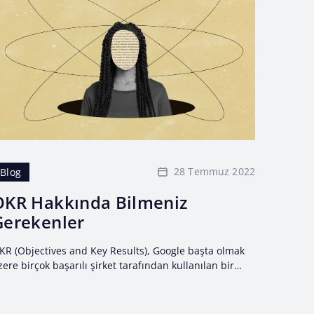
28 Temmuz 2022
Blog
OKR Hakkında Bilmeniz
Gerekenler
KR (Objectives and Key Results), Google başta olmak
zere birçok başarılı şirket tarafından kullanılan bir
edef belirleme sistemidir. İddialı, ölçülebilir hedefler
trafında uyum ve...