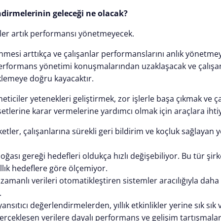
dirmelerinin geleceği ne olacak?
iler artık performansı yönetmeyecek.
mesi arttıkça ve çalışanlar performanslarını anlık yönetmey
 performans yönetimi konuşmalarından uzaklaşacak ve çalışanl
eklemeye doğru kayacaktır.
neticiler yetenekleri geliştirmek, zor işlerle başa çıkmak ve ç
setlerine karar vermelerine yardımcı olmak için araçlara iht
etler, çalışanlarına sürekli geri bildirim ve koçluk sağlayan yen
doğası gereği hedefleri oldukça hızlı değişebiliyor. Bu tür şirk
llık hedeflere göre ölçemiyor.
 zamanlı verileri otomatikleştiren sistemler aracılığıyla dah
.
yansıtıcı değerlendirmelerden, yıllık etkinlikler yerine sık sık 
rçekleşen verilere dayalı performans ve gelişim tartışmala