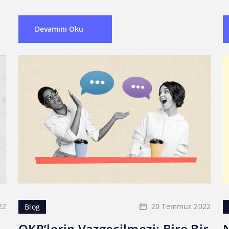
Devamını Oku
22
20 Temmuz 2022
Blog
OKR’lerin Vazgeçilmezi: Bire Bir