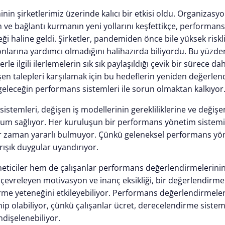
in şirketlerimiz üzerinde kalıcı bir etkisi oldu. Organizasyo
im ve bağlantı kurmanın yeni yollarını keşfettikçe, performa
 haline geldi. Şirketler, pandemiden önce bile yüksek riskli
nlarına yardımcı olmadığını halihazırda biliyordu. Bu yüzden
erle ilgili ilerlemelerin sık sık paylaşıldığı çevik bir sürece d
işen talepleri karşılamak için bu hedeflerin yeniden değerlen
eleceğin performans sistemleri ile sorun olmaktan kalkıyor
stemleri, değişen iş modellerinin gerekliliklerine ve değişe
uyum sağlıyor. Her kuruluşun bir performans yönetim sistemi 
er zaman yararlı bulmuyor. Çünkü geleneksel performans yön
rışık duygular uyandırıyor.
eticiler hem de çalışanlar performans değerlendirmelerini
çevreleyen motivasyon ve inanç eksikliği, bir değerlendirme
irme yeteneğini etkileyebiliyor. Performans değerlendirmeler
ip olabiliyor, çünkü çalışanlar ücret, derecelendirme sistemin
dişelenebiliyor.