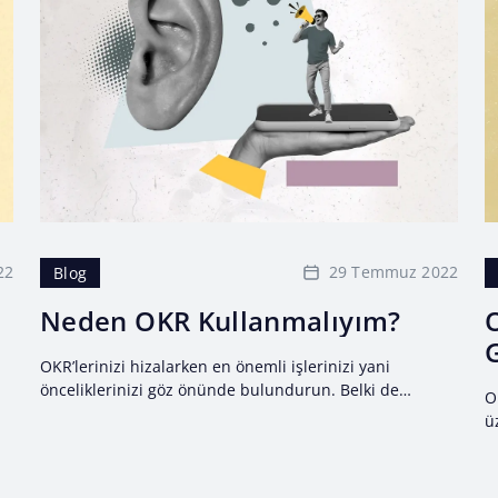
22
29 Temmuz 2022
Blog
Neden OKR Kullanmalıyım?
OKR’lerinizi hizalarken en önemli işlerinizi yani
önceliklerinizi göz önünde bulundurun. Belki de
O
hedefleriniz geliri artırmak veya müşteri tabanınızı
ü
oluşturmaktır.
h
e